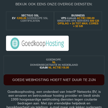
BEKIJK OOK EENS ONZE OVERIGE DIENSTEN:
SECTIGO SSL
BUSINESS
EV
€200.00
GOEDKOPE SSL
VPS
€160.00
ACTIE!
€80.00
CERTIFICATEN
WINDOWS VPS SERVERS
600 GB
OPSLAG + 16 TOT MAX. CORES
+ 32 GB
GOEDKOPE .
NL
DOMEINREGISTRATIE IN NEDERLAND
€14.00
NL ACTIE!
€6.00
GOEDE WEBHOSTING HOEFT NIET DUUR TE ZIJN
Goedkoophosting, een onderdeel van InterIP Networks BV, is
een ervaren en betrouwbaar hosting provider en biedt sinds
1999 hoogwaardige webhosting diensten tegen coulante
bedragen aan. Met zijn vriendelijke helpdesk en
bereikbaarheid via telefoon, e-mail maar ook lekker ouderwets